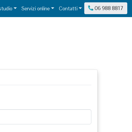
06 988 8817
studio
Servizi online
Contatti