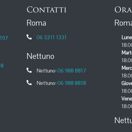
Contatti
Ora
Roma
Rom
06 3211 1331
Lune
0197
18.0
Mart
Nettuno
18.0
48
Merc
Nettuno:
06 988 8817
18.0
Nettuno:
06 988 8818
Giov
18.0
Vene
18.0
Nett